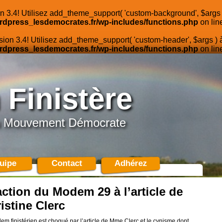
n 3.4! Utilisez add_theme_support( 'custom-background', $args )
rdpress_lesdemocrates.fr/wp-includes/functions.php
on lin
sion 3.4! Utilisez add_theme_support( 'custom-header', $args ) à
rdpress_lesdemocrates.fr/wp-includes/functions.php
on lin
Finistère
 du Mouvement Démocrate
uipe
Contact
Adhérez
ction du Modem 29 à l’article de
istine Clerc
m finistérien est choqué par l’article de Mme Clerc et le cynisme dont