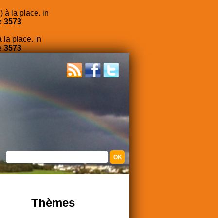
 à la place. in
e
3573
 la place. in
e
3573
Thèmes