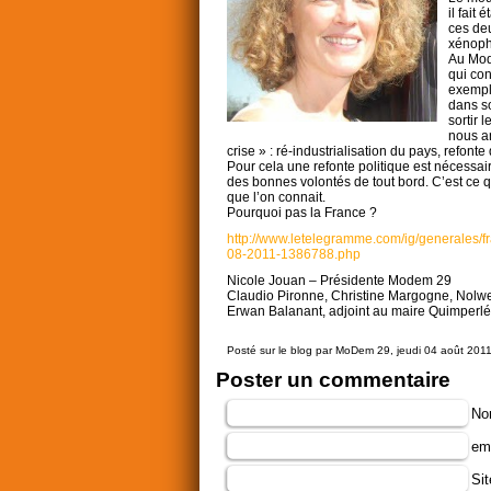
il fait
ces deu
xénoph
Au Mod
qui con
exemple
dans so
sortir 
nous a
crise » : ré-industrialisation du pays, refonte
Pour cela une refonte politique est nécessai
des bonnes volontés de tout bord. C’est ce q
que l’on connait.
Pourquoi pas la France ?
http://www.letelegramme.com/ig/generales/f
08-2011-1386788.php
Nicole Jouan – Présidente Modem 29
Claudio Pironne, Christine Margogne, Nolw
Erwan Balanant, adjoint au maire Quimperlé
Posté sur le blog par MoDem 29, jeudi 04 août 2011 
Poster un commentaire
No
ema
Si