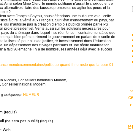
 état. Ainsi selon Mme Clerc, le monde politique n’aurait le choix qu’entre
x alternatives : faire des fausses promesses ou agiter les peurs et la
obie ?
em avec François Bayrou, nous défendons une tout autre voie : celle
siste à dire la vérité aux Français. Sur l’état d’endettement du pays, par
, qui n’autorise pas la création d’emplois publics prônée par le PS
n projet présidentiel. Vérité aussi sur les solutions nécessaires pour
le pays du chômage dans lequel il se réenfonce – contrairement à ce que
nnonçait bien prématurément le gouvernement en parlant de « sortie de
 de la fiscalité pour plus de justice, ré-investissement dans l’éducation.
re, un dépassement des clivages partisans et une réelle mobilisation
u’ a fait l’Allemagne il y a de nombreuses années déjà avec le succès
rance-monde/commentaires/politique-quand-il-ne-reste-que-la-peur-01-
en Nicolas, Conseillers nationaux Modem,
, Conseiller national Modem.
a
HUMEUR
|| Catégorie(s) :
ce
c
m (requis)
il (ne sera pas publié) (requis)
e
te Web