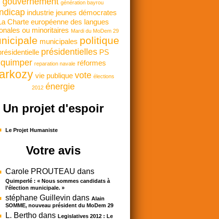
gouvernement
génération bayrou
ndicap
industrie
jeunes démocrates
La Charte européenne des langues
onales ou minoritaires
Mardi du MoDem 29
nicipale
politique
municipales
présidentielles
présidentielle
PS
quimper
réformes
reparation navale
arkozy
vote
vie publique
élections
énergie
2012
Un projet d'espoir
Le Projet Humaniste
Votre avis
Carole PROUTEAU
dans
Quimperlé : « Nous sommes candidats à
l’élection municipale. »
stéphane Guillevin
dans
Alain
SOMME, nouveau président du MoDem 29
L. Bertho
dans
Legislatives 2012 : Le