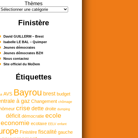
Thèmes
Finistère
David GUILLERM – Brest
Isabelle LE BAL – Quimper
Jeunes démocrates
Jeunes démocrates BZH
Nous contactez
Site officiel du MoDem
Étiquettes
Bayrou
brest
AVS
budget
aa
ntrale à gaz
Changement
chômage
crise
dette
hômeur
droite
dumping
ecole
déficit
démocratie
economie
ecotaxe
EELV
enfant
urope
fiscalité
Finistère
gauche