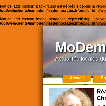
Notice
: add_custom_background est
déprécié
depuis la versio
/opt/web/clients/m/modem/lesdemocrates.fr/public_html/wo
Notice
: add_custom_image_header est
déprécié
depuis la ver
/opt/web/clients/m/modem/lesdemocrates.fr/public_html/wo
MoDem 
Actualités locales
Accueil
Éq
Réa
Chr
Le mode