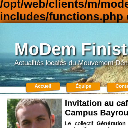
/opt/web/clients/m/mod
includes/functions.php
MoDem Finist
Actualités locales du Mouvement Dé
Accueil
Équipe
Conta
Invitation au ca
Campus Bayrou
Le collectif
Génératio