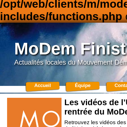
/opt/web/clients/m/mod
includes/functions.php
MoDem Finist
Actualités locales du Mouvement Dé
Accueil
Équipe
Conta
Les vidéos de l’
rentrée du Mo
Retrouvez les vidéos des